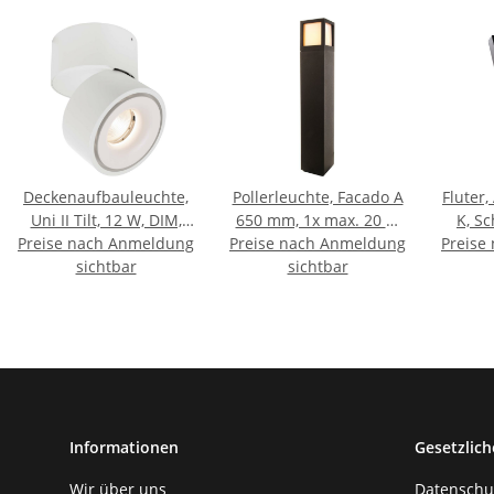
Deckenaufbauleuchte,
Pollerleuchte, Facado A
Fluter,
Uni II Tilt, 12 W, DIM,
650 mm, 1x max. 20 W
K, S
Preise nach Anmeldung
3000 K, Weiß, 220-240
Preise nach Anmeldung
E27, Anthrazit, 220-240
Preise
sichtbar
V/AC
sichtbar
V/AC
Informationen
Gesetzlich
Wir über uns
Datenschu