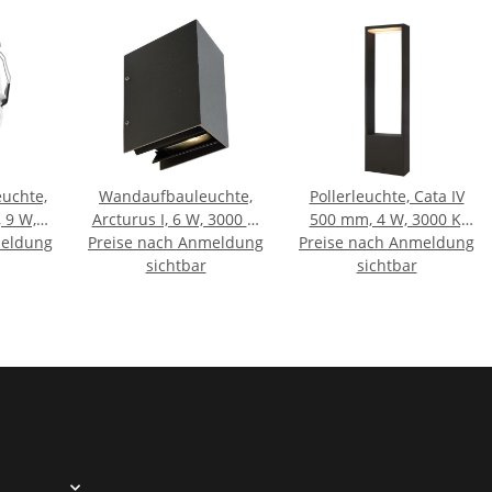
uchte,
Wandaufbauleuchte,
Pollerleuchte, Cata IV
, 9 W,
Arcturus I, 6 W, 3000 K,
500 mm, 4 W, 3000 K,
meldung
ß,
Preise nach Anmeldung
Grau, 220-240 V/AC
Preise nach Anmeldung
Anthrazit, 100-240 V/AC
 18-19
sichtbar
sichtbar
trom