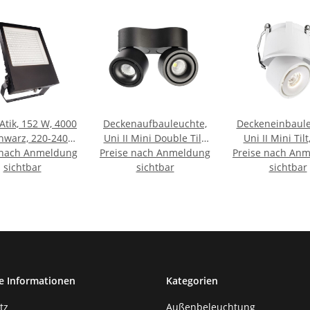
 Atik, 152 W, 4000
Deckenaufbauleuchte,
Deckeneinbaule
chwarz, 220-240
Uni II Mini Double Tilt,
Uni II Mini Tilt
 nach Anmeldung
V/AC
Preise nach Anmeldung
15 W, DIM, 3000 K,
Preise nach An
3000 K, Wei
sichtbar
Schwarz, 220-240 V/AC
sichtbar
Stromkonstant,
sichtbar
V/DC,
Bemessungss
e Informationen
Kategorien
tz
Außenbeleuchtung