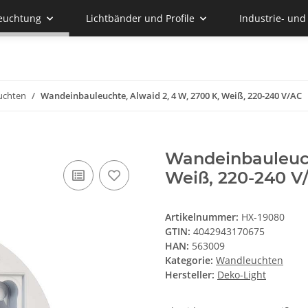
euchtung
Lichtbänder und Profile
Industrie- un
uchten
Wandeinbauleuchte, Alwaid 2, 4 W, 2700 K, Weiß, 220-240 V/AC
Wandeinbauleuch
Weiß, 220-240 V
Artikelnummer:
HX-19080
GTIN:
4042943170675
HAN:
563009
Kategorie:
Wandleuchten
Hersteller:
Deko-Light