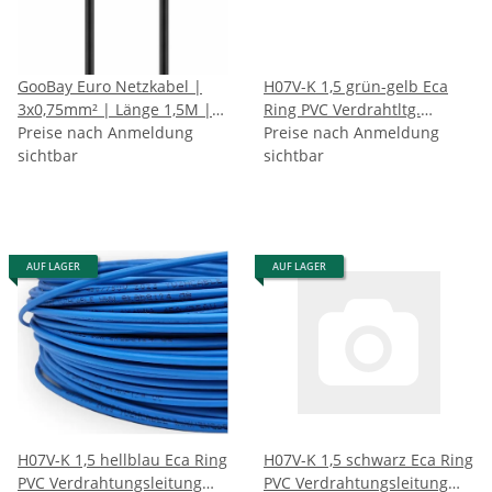
GooBay Euro Netzkabel |
H07V-K 1,5 grün-gelb Eca
3x0,75mm² | Länge 1,5M |
Ring PVC Verdrahtltg.
Schwarz
Preise nach Anmeldung
flexibel RAL6018/1021
Preise nach Anmeldung
sichtbar
(100Meter)
sichtbar
AUF LAGER
AUF LAGER
H07V-K 1,5 hellblau Eca Ring
H07V-K 1,5 schwarz Eca Ring
PVC Verdrahtungsleitung
PVC Verdrahtungsleitung