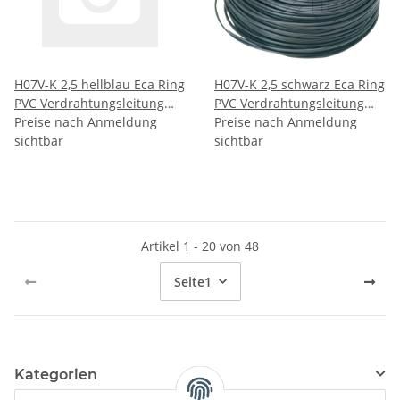
H07V-K 2,5 hellblau Eca Ring
H07V-K 2,5 schwarz Eca Ring
PVC Verdrahtungsleitung
PVC Verdrahtungsleitung
flexibel RAL5015 (100Meter)
Preise nach Anmeldung
flexibel RAL9005 (100Meter)
Preise nach Anmeldung
sichtbar
sichtbar
Artikel 1 - 20 von 48
Seite
1
Kategorien