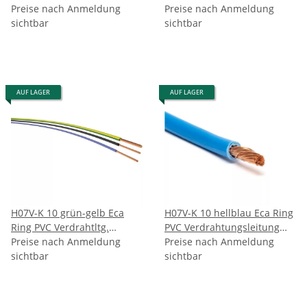
flexibel RAL5015 (100Meter)
Preise nach Anmeldung
flexibel RAL9005 (100Meter)
Preise nach Anmeldung
sichtbar
sichtbar
AUF LAGER
AUF LAGER
H07V-K 10 grün-gelb Eca
H07V-K 10 hellblau Eca Ring
Ring PVC Verdrahtltg.
PVC Verdrahtungsleitung
flexibel RAL6018/1021
Preise nach Anmeldung
flexibel RAL5015 (100Meter)
Preise nach Anmeldung
(100Meter)
sichtbar
sichtbar