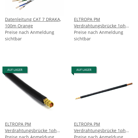
Datenleitung CAT 7 DRAKA,
ELTROPA PM
100m Orange
Verdrahtungsbrücke 1ph
Preise nach Anmeldung
133mm 10qmm Stift isol
Preise nach Anmeldung
sichtbar
sichtbar
AUF LAGER
AUF LAGER
ELTROPA PM
ELTROPA PM
Verdrahtungsbrücke 1ph
Verdrahtungsbrücke 1ph
265mm 10qmm Stift isol
Preise nach Anmeldung
350mm 10q m Stift isol (25
Preise nach Anmeldung