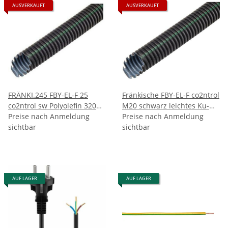
AUSVERKAUFT
AUSVERKAUFT
FRÄNKI.245 FBY-EL-F 25
Fränkische FBY-EL-F co2ntrol
co2ntrol sw Polyolefin 320N
M20 schwarz leichtes Ku-
-15-90°C
Preise nach Anmeldung
Wellrohr 26212020 1 Meter
Preise nach Anmeldung
sichtbar
sichtbar
AUF LAGER
AUF LAGER