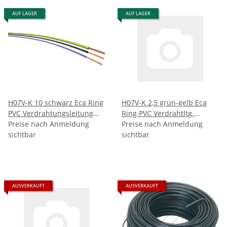
AUF LAGER
AUF LAGER
H07V-K 10 schwarz Eca Ring
H07V-K 2,5 grün-gelb Eca
PVC Verdrahtungsleitung
Ring PVC Verdrahtltg.
flexibel RAL9005 (100Meter)
Preise nach Anmeldung
flexibel RAL6018/1021
Preise nach Anmeldung
sichtbar
(100Meter)
sichtbar
AUSVERKAUFT
AUSVERKAUFT