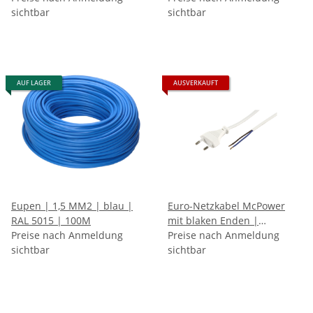
sichtbar
Stück)
sichtbar
AUF LAGER
AUSVERKAUFT
Eupen | 1,5 MM2 | blau |
Euro-Netzkabel McPower
RAL 5015 | 100M
mit blaken Enden |
Preise nach Anmeldung
2x0,75mm² | weiß | Länge
Preise nach Anmeldung
sichtbar
1,5M
sichtbar