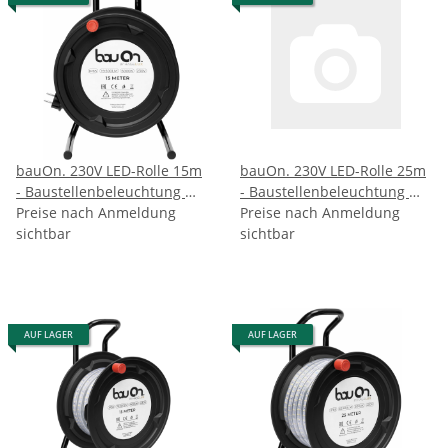
bauOn. 230V LED-Rolle 15m
bauOn. 230V LED-Rolle 25m
- Baustellenbeleuchtung mit
- Baustellenbeleuchtung mit
Netzteil zur professionellen
Preise nach Anmeldung
Netzteil zur professionellen
Preise nach Anmeldung
Anwendung
sichtbar
Anwendung
sichtbar
AUF LAGER
AUF LAGER