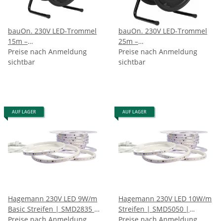
bauOn. 230V LED-Trommel
bauOn. 230V LED-Trommel
15m –
25m –
Baustellenbeleuchtung mit
Preise nach Anmeldung
Baustellenbeleuchtung mit
Preise nach Anmeldung
Netzteil zur professionellen
sichtbar
Netzteil zur professionellen
sichtbar
Anwendungen
Anwendungen
AUF LAGER
AUF LAGER
Hagemann 230V LED 9W/m
Hagemann 230V LED 10W/m
Basic Streifen | SMD2835 |
Streifen | SMD5050 |
120LEDs/m | IP65 |
Preise nach Anmeldung
60LEDs/m | IP65 | RGB
Preise nach Anmeldung