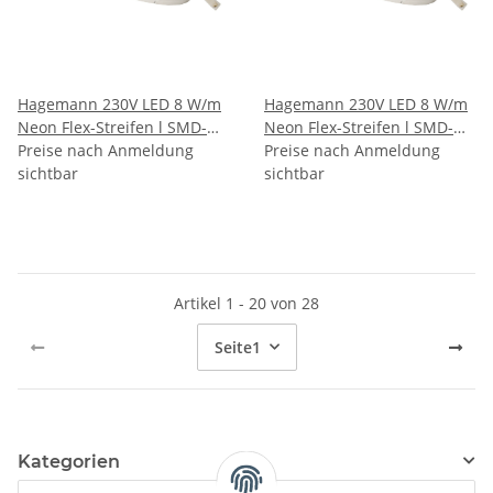
Hagemann 230V LED 8 W/m
Hagemann 230V LED 8 W/m
Neon Flex-Streifen l SMD-
Neon Flex-Streifen l SMD-
Chip l 120 LEDs/m l IP65 l
Preise nach Anmeldung
Chip l 120 LEDs/m l IP65 l
Preise nach Anmeldung
820LM/m l CRI>80 l Blau
sichtbar
820LM/m l CRI>80 l Kaltweiß
sichtbar
(6500K)
Artikel 1 - 20 von 28
Seite
1
Kategorien