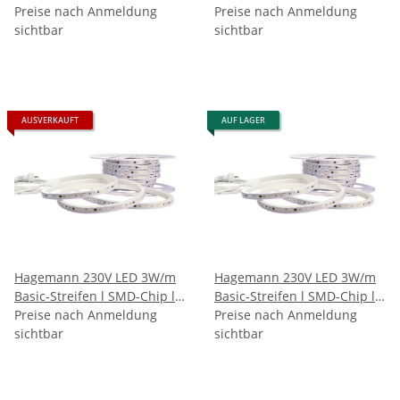
SMD3056 | 72 LEDs/m |
Preise nach Anmeldung
72 LEDs/m l IP65 l Kaltweiß
Preise nach Anmeldung
IP65 | Warmweiß (2700K-
sichtbar
(6000K)
sichtbar
2900K)
AUSVERKAUFT
AUF LAGER
Hagemann 230V LED 3W/m
Hagemann 230V LED 3W/m
Basic-Streifen l SMD-Chip l
Basic-Streifen l SMD-Chip l
72 LEDs/m l IP65 l
Preise nach Anmeldung
72 LEDs/m l IP65 l
Preise nach Anmeldung
Neutralweiß (4000K)
sichtbar
Warmweiß (3000K)
sichtbar