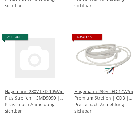
Neutralweiß (4000K)
sichtbar
188,51lm/m
sichtbar
AUF LAGER
AUSVERKAUFT
Hagemann 230V LED 10W/m
Hagemann 230V LED 14W/m
Plus Streifen | SMD5050 |
Premium Streifen | COB |
60LEDs/m | IP65 | RGB
Preise nach Anmeldung
CRI90 | IP65 | Kaltweiß
Preise nach Anmeldung
sichtbar
(6500K)
sichtbar