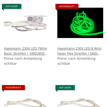
AUF LAGER
AUSVERKAUFT
Hagemann 230V LED 7W/m
Hagemann 230V LED 8 W/m
Basic Streifen | SMD2835 |
Neon Flex-Streifen l SMD-
120LEDs/m | IP65 |
Preise nach Anmeldung
Chip l 120 LEDs/m l IP65 l
Preise nach Anmeldung
Warmweiß (3000K)
sichtbar
820 lm/m l CRI>80 l Grün
sichtbar
AUSVERKAUFT
AUF LAGER