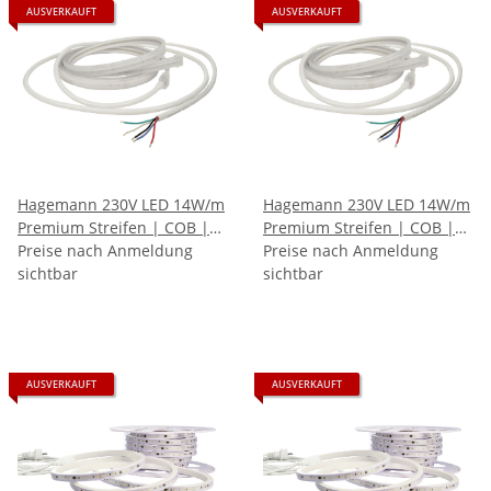
AUSVERKAUFT
AUSVERKAUFT
Hagemann 230V LED 14W/m
Hagemann 230V LED 14W/m
Premium Streifen | COB |
Premium Streifen | COB |
CRI90 | IP65 | Neutralweiß
Preise nach Anmeldung
CRI90 | IP65 | Warmweiß
Preise nach Anmeldung
(4000K)
sichtbar
(2700K)
sichtbar
AUSVERKAUFT
AUSVERKAUFT