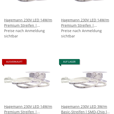
Hagemann 230V LED 14W/m
Hagemann 230V LED 14W/m
Premium Streifen |
Premium Streifen |
SMD3056 | 72 LEDs/m |
Preise nach Anmeldung
SMD3056 | 72 LEDs/m |
Preise nach Anmeldung
IP65 | Kaltweiß (6000K-
sichtbar
IP65 | Neutralweiß 4000K
sichtbar
6500K)
AUSVERKAUFT
AUF LAGER
Hagemann 230V LED 14W/m
Hagemann 230V LED 3W/m
Premium Streifen |
Basic-Streifen l SMD-Chip l