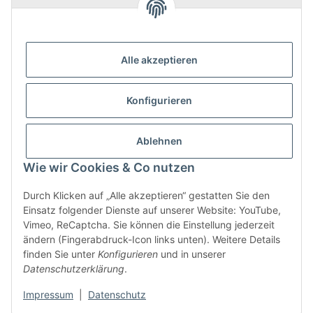
Modulare Systeme
Alle akzeptieren
Wir bieten Ihnen professionelle LED-Konfektionierung
für individuelle Beleuchtungsprojekte. Wir fertigen Ihr
LED Band exakt nach Maß – steckerfertig und sofort
Konfigurieren
einsatzbereit.
Mehr erfahren
Ablehnen

Wie wir Cookies & Co nutzen
Durch Klicken auf „Alle akzeptieren“ gestatten Sie den
Einsatz folgender Dienste auf unserer Website: YouTube,
Vimeo, ReCaptcha. Sie können die Einstellung jederzeit
ändern (Fingerabdruck-Icon links unten). Weitere Details
Außenbeleuchtung
finden Sie unter
Konfigurieren
und in unserer
Datenschutzerklärung
.
Impressum
|
Datenschutz