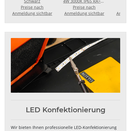
Schwarz
4W 3000K IP65 RA>90
S
Preise nach
100x100mm
Preise nach
Pr
r
Anmeldung sichtbar
Anmeldung sichtbar
Anmeld
LED Konfektionierung
Wir bieten Ihnen professionelle LED-Konfektionierung