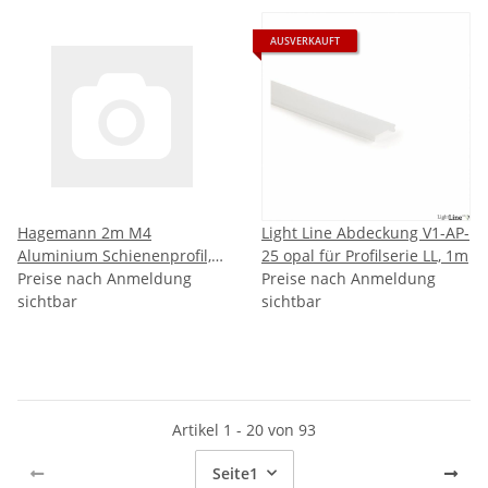
AUSVERKAUFT
Hagemann 2m M4
Light Line Abdeckung V1-AP-
Aluminium Schienenprofil,
25 opal für Profilserie LL, 1m
Fachhandel für LED-Streifen
Preise nach Anmeldung
Preise nach Anmeldung
sichtbar
sichtbar
Artikel 1 - 20 von 93
Seite
1