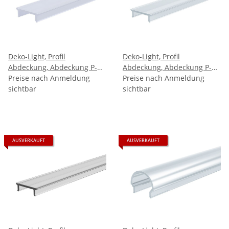
Deko-Light, Profil
Deko-Light, Profil
Abdeckung, Abdeckung P-
Abdeckung, Abdeckung P-
01-10, Kunststoff, Satiniert
Preise nach Anmeldung
01-10, Kunststoff,
Preise nach Anmeldung
40% Transmission, Tiefe:
sichtbar
Teiltransparent 75%
sichtbar
1000
Transmission, Tiefe
AUSVERKAUFT
AUSVERKAUFT