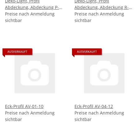
Deko-Light, Profil
Deko-Light, Profil
Abdeckung, Abdeckung P-
Abdeckung, Abdeckung R-
01-10, Kunststoff,
Preise nach Anmeldung
01-10, Kunststoff,
Preise nach Anmeldung
Transparent 95%
sichtbar
Teiltransparent 75%
sichtbar
Transmission, Tiefe: 10
Transmission, Tiefe
AUSVERKAUFT
AUSVERKAUFT
Eck-Profil AV-01-10
Eck-Profil AV-04-12
Preise nach Anmeldung
Preise nach Anmeldung
sichtbar
sichtbar