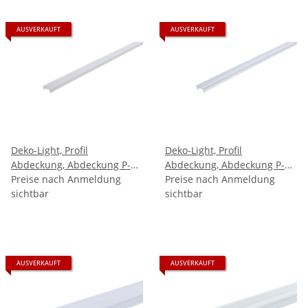
AUSVERKAUFT
AUSVERKAUFT
Deko-Light, Profil
Deko-Light, Profil
Abdeckung, Abdeckung P-
Abdeckung, Abdeckung P-
01-08, Kunststoff, Satiniert
Preise nach Anmeldung
01-08, Kunststoff,
Preise nach Anmeldung
40% Transmission, Tiefe:
sichtbar
Teiltransparent 75%
sichtbar
2000
Transmission, Tiefe
AUSVERKAUFT
AUSVERKAUFT