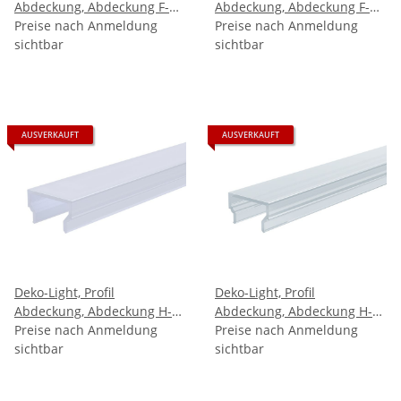
Abdeckung, Abdeckung F-
Abdeckung, Abdeckung F-
01-10, Kunststoff, Satiniert
Preise nach Anmeldung
01-10, Kunststoff,
Preise nach Anmeldung
40% Transmission, Tiefe:
sichtbar
Teiltransparent 75%
sichtbar
1000
Transmission, Tiefe
AUSVERKAUFT
AUSVERKAUFT
Deko-Light, Profil
Deko-Light, Profil
Abdeckung, Abdeckung H-
Abdeckung, Abdeckung H-
01-10, Kunststoff, Satiniert
Preise nach Anmeldung
01-10, Kunststoff,
Preise nach Anmeldung
40% Transmission, Tiefe:
sichtbar
Teiltransparent 75%
sichtbar
1000
Transmission, Tiefe