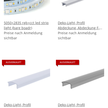
5050+2835 rgb+cct led strip
Deko-Light, Profil
light (bare boadr)
Abdeckung, Abdeckung F-
Preise nach Anmeldung
01-05, Kunststoff, Satiniert
Preise nach Anmeldung
sichtbar
40% Transmission, Tiefe:
sichtbar
2000
AUSVERKAUFT
AUSVERKAUFT
Deko-Light, Profil
Deko-Light, Profil