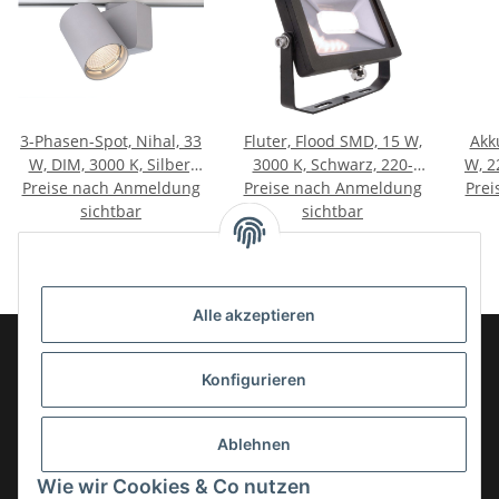
3-Phasen-Spot, Nihal, 33
Fluter, Flood SMD, 15 W,
Akku
W, DIM, 3000 K, Silber,
3000 K, Schwarz, 220-
W, 2
Preise nach Anmeldung
220-240 V/AC
Preise nach Anmeldung
240 V/AC
Prei
sichtbar
sichtbar
Alle akzeptieren
Konfigurieren
Informationen
Ablehnen
Gesetzliche Informationen
Wie wir Cookies & Co nutzen