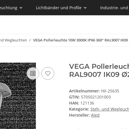
euchtung
Lichtbänder und Profile
Industrie- un
und Wegleuchten
VEGA Pollerleuchte 10W 3000K IP66 360° RAL9007 IK
VEGA Pollerleuc
RAL9007 IK09 
Artikelnummer:
HX-25635
GTIN:
5705021201003
HAN:
121136
Kategorie:
Steh- und Wegleuc
Hersteller:
Aled