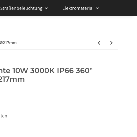
d Straßenbeleuchtung
Elektromaterial
09 Ø217mm
hte 10W 3000K IP66 360°
Ø217mm
hten