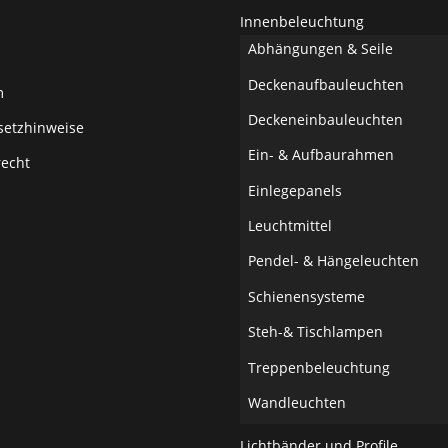
Innenbeleuchtung
Abhängungen & Seile
Deckenaufbauleuchten
m
Deckeneinbauleuchten
setzhinweise
Ein- & Aufbaurahmen
recht
Einlegepanels
Leuchtmittel
Pendel- & Hängeleuchten
Schienensysteme
Steh-& Tischlampen
Treppenbeleuchtung
Wandleuchten
Lichtbänder und Profile