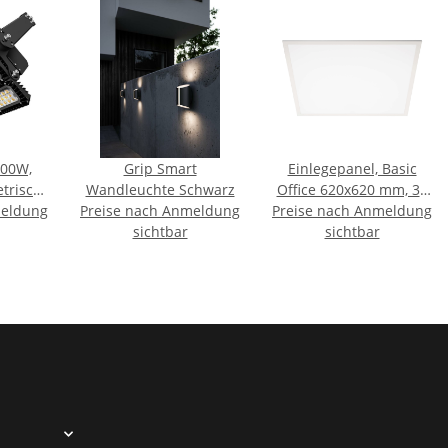
900W,
Grip Smart
Einlegepanel, Basic
trisch,
Wandleuchte Schwarz
Office 620x620 mm, 36
immbar,
meldung
Preise nach Anmeldung
Preise nach Anmeldung
W, 4000 K, Weiß, 220-
P66
sichtbar
240 V/AC
sichtbar