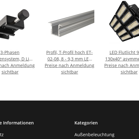
3-Phasen
Profil, T-Profil hoch ET-
LED Flutlicht 
ensystem, D Line
02-08, 8 - 9,3 mm LED
130x40° asymme
lmontageklammer
 nach Anmeldung
Preise nach Anmeldung
Stripes, Aluminium,
variabel, DALI d
Preise nach An
r Messebau,
sichtbar
Silber, Eloxiert, Tiefe:
sichtbar
warmweiß, I
sichtbar
hitschwarz RAL
2000 mm,
11 || Schwa
e Informationen
Kategorien
tz
Außenbeleuchtung