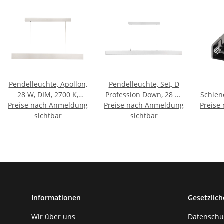
Pendelleuchte, Apollon,
Pendelleuchte, Set, D
28 W, DIM, 2700 K,
Profession Down, 28 W,
Schien
Preise nach Anmeldung
Weiß, 200-250 V/AC
Preise nach Anmeldung
DALI, 4000 K, Weiß, 200-
Schnel
Preise
sichtbar
240 V/AC
sichtbar
fü
Grap
90
Informationen
Gesetzlich
Wir über uns
Datenschu