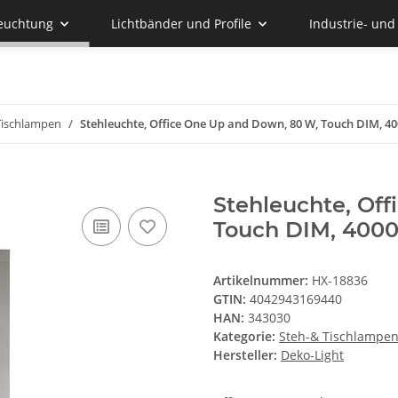
euchtung
Lichtbänder und Profile
Industrie- un
Tischlampen
Stehleuchte, Office One Up and Down, 80 W, Touch DIM, 40
Stehleuchte, Of
Touch DIM, 4000
Artikelnummer:
HX-18836
GTIN:
4042943169440
HAN:
343030
Kategorie:
Steh-& Tischlampe
Hersteller:
Deko-Light