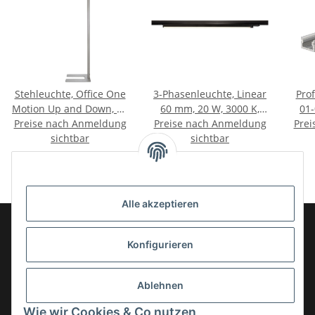
Stehleuchte, Office One
3-Phasenleuchte, Linear
Prof
Motion Up and Down, 80
60 mm, 20 W, 3000 K,
01-
Preise nach Anmeldung
W, Touch DIM, 4000 K,
Preise nach Anmeldung
Schwarz, 220-240 V/AC
Prei
St
Aluminium, 220-240
sichtbar
sichtbar
Sil
V/AC
Alle akzeptieren
Konfigurieren
Informationen
Ablehnen
Gesetzliche Informationen
Wie wir Cookies & Co nutzen