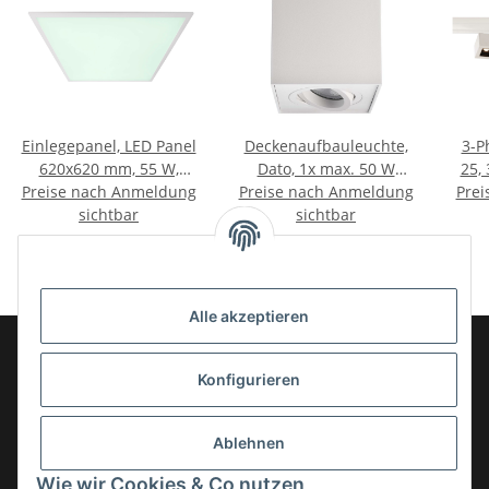
Einlegepanel, LED Panel
Deckenaufbauleuchte,
3-P
620x620 mm, 55 W,
Dato, 1x max. 50 W
25, 
Preise nach Anmeldung
RGB/4000 K, Weiß,
Preise nach Anmeldung
GU10, Weiß, 220-240
Prei
Spannungskonstant, 24
sichtbar
sichtbar
V/AC
V/DC
Alle akzeptieren
Konfigurieren
Informationen
Ablehnen
Gesetzliche Informationen
Wie wir Cookies & Co nutzen