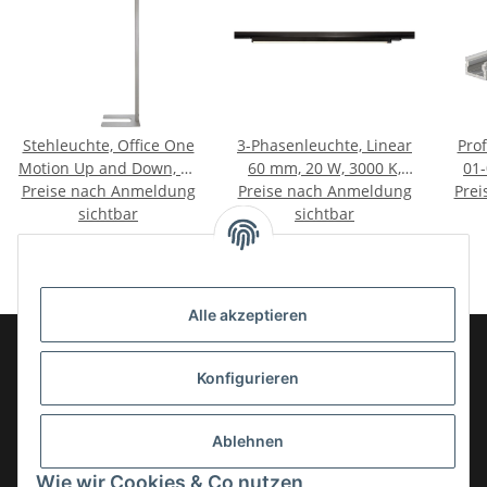
Stehleuchte, Office One
3-Phasenleuchte, Linear
Prof
Motion Up and Down, 80
60 mm, 20 W, 3000 K,
01-
Preise nach Anmeldung
W, Touch DIM, 4000 K,
Preise nach Anmeldung
Schwarz, 220-240 V/AC
Prei
St
Aluminium, 220-240
sichtbar
sichtbar
Sil
V/AC
Alle akzeptieren
Konfigurieren
Informationen
Ablehnen
Gesetzliche Informationen
Wie wir Cookies & Co nutzen