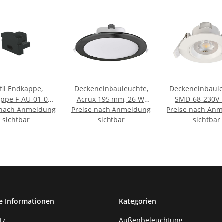
fil Endkappe,
Deckeneinbauleuchte,
Deckeneinbaule
ppe F-AU-01-05
Acrux 195 mm, 26 W,
SMD-68-230V-
 nach Anmeldung
 Stk, Kunststoff,
Preise nach Anmeldung
DIM, 3000/4000/6000 K,
Preise nach An
4000K-Rund-Wei
Schwarz
sichtbar
Schwarz, 220-240 V/AC
sichtbar
240 V/AC
sichtbar
e Informationen
Kategorien
tz
Außenbeleuchtung