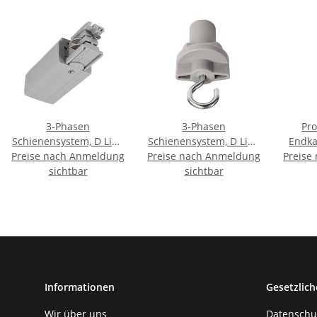
3-Phasen
3-Phasen
Pro
Schienensystem, D Line
Schienensystem, D Line
Endka
Preise nach Anmeldung
elektrischer Einspeiser
Preise nach Anmeldung
Schilderhaken,
Preise
Set 2
rechts, Edelstahl, 220-
sichtbar
Edelstahl
sichtbar
240 V/AC
Informationen
Gesetzlich
Wir über uns
Datenschu