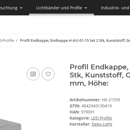
euchtung
Lichtbänder und Profile
Industrie- un
-Profile
Profil Endkappe, Endkappe H-AU-01-15 Set 2 Stk, Kunststoff, G
Profil Endkappe,
Stk, Kunststoff, 
mm, Höhe:
Artikelnummer:
HX-21539
GTIN:
4042943130419
HAN:
979091
Kategorie:
LED-Profile
Hersteller:
Deko-Light