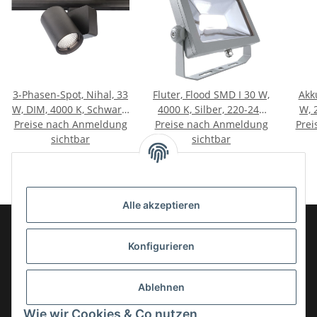
3-Phasen-Spot, Nihal, 33
Fluter, Flood SMD I 30 W,
Akku
W, DIM, 4000 K, Schwarz,
4000 K, Silber, 220-240
W, 
Preise nach Anmeldung
220-240 V/AC
Preise nach Anmeldung
V/AC
Prei
sichtbar
sichtbar
Alle akzeptieren
Konfigurieren
Informationen
Ablehnen
Gesetzliche Informationen
Wie wir Cookies & Co nutzen