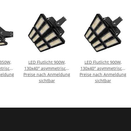
.350W,
LED Flutlicht 900W,
LED Flutlicht 900W,
trisch,
130x40° asymmetrisch,
130x40° asymmetrisch,
meldung
10V
Preise nach Anmeldung
variabel, 1-10V
Preise nach Anmeldung
variabel, 1-10V
alweiß,
dimmbar, neutralweiß,
sichtbar
dimmbar, neutralweiß,
sichtbar
IP66 (ext. Trafo)
IP66