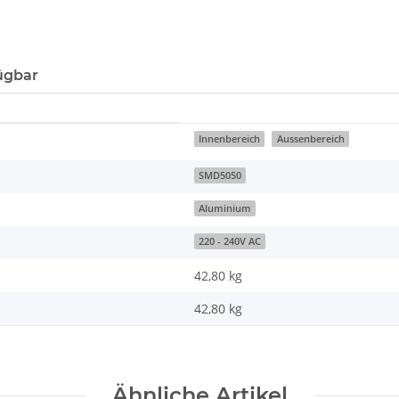
ügbar
Innenbereich
Aussenbereich
SMD5050
Aluminium
220 - 240V AC
42,80 kg
42,80
kg
Ähnliche Artikel