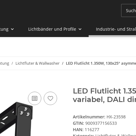
tung
Lichtbänder und Profile
Industrie- und Str
htung
Lichtfluter & Wallwasher
LED Flutlicht 1.350W, 130x25° asymm
LED Flutlicht 1.
variabel, DALI 
Artikelnummer:
HX-23598
GTIN:
9009377156533
HAN:
116277
Kategorie:
Lichtfluter & Wallw