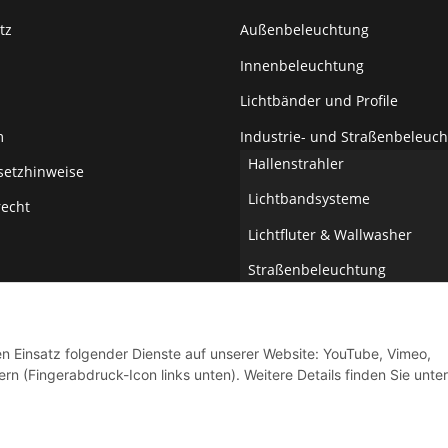
tz
Außenbeleuchtung
Innenbeleuchtung
Lichtbänder und Profile
m
Industrie- und Straßenbeleuc
Hallenstrahler
setzhinweise
Lichtbandsysteme
recht
Lichtfluter & Wallwasher
Straßenbeleuchtung
Wannen- & Feuchtraumleuch
Elektromaterial
den Einsatz folgender Dienste auf unserer Website: YouTube, Vimeo,
rn (Fingerabdruck-Icon links unten). Weitere Details finden Sie unter