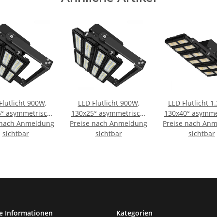
Flutlicht 900W,
LED Flutlicht 900W,
LED Flutlicht 1
° asymmetrisch,
130x25° asymmetrisch,
130x40° asymme
 nach Anmeldung
riabel, 1-10V
Preise nach Anmeldung
variabel, 1-10V
Preise nach An
variabel, 1-
r, neutralweiß,
sichtbar
dimmbar, neutralweiß,
sichtbar
dimmbar, neutr
sichtbar
6 (ext. Trafo)
IP66
IP66
e Informationen
Kategorien