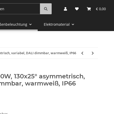
€ 0,00
aßenbeleuchtung
Elektromaterial
etrisch, variabel, DALI dimmbar, warmweiß, IP66
350W, 130x25° asymmetrisch,
dimmbar, warmweiß, IP66
asher