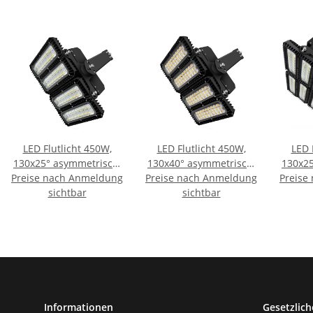
LED Flutlicht 450W,
LED Flutlicht 450W,
LED 
130x25° asymmetrisch,
130x40° asymmetrisch,
130x25
variabel, DALI dimmbar,
Preise nach Anmeldung
Preise nach Anmeldung
variabel, 1-10V
Preise
va
warmweiß, IP66
sichtbar
dimmbar, neutralweiß,
sichtbar
dimmba
IP66
IP6
Informationen
Gesetzlich