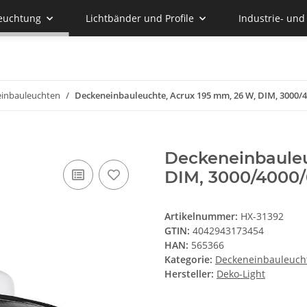
euchtung
Lichtbänder und Profile
Industrie- un
inbauleuchten
Deckeneinbauleuchte, Acrux 195 mm, 26 W, DIM, 3000/4
Deckeneinbauleu
DIM, 3000/4000/
Artikelnummer:
HX-31392
GTIN:
4042943173454
HAN:
565366
Kategorie:
Deckeneinbauleuch
Hersteller:
Deko-Light