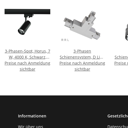
3-Phasen-Spot, Horus, 7
3-Phasen
W, 4000 K, Schwarz,
Schienensystem, D Line
Schien
Preise nach Anmeldung
220-240 V/AC
Preise nach Anmeldung
T-Verbinder rechts-
Preise
3-Pha
sichtbar
rechts-links mit
sichtbar
Leucht
Wechselmechanik,
Mon
Edelstahl, 220-
Informationen
Gesetzlich
Wir über uns
Datenschu