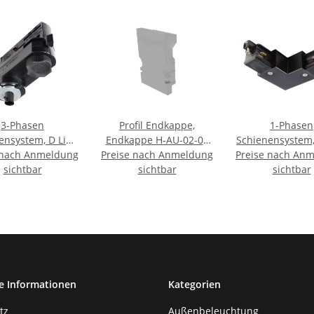
3-Phasen
Profil Endkappe,
1-Phasen
ensystem, D Line
Endkappe H-AU-02-08
Schienensystem
 nach Anmeldung
sen Adapter für
Preise nach Anmeldung
Set 2 Stk, Kunststoff,
Preise nach An
90°-Verbinder, 
enmontage inkl.
sichtbar
Grau, Tiefe: 14 mm,
sichtbar
schwarz, 220-2
sichtbar
tagezubehör,
Breite: 6 mm, Höhe:
Graphitsc
e Informationen
Kategorien
tz
Außenbeleuchtung