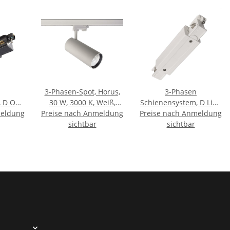
3-Phasen-Spot, Horus,
3-Phasen
, D One
30 W, 3000 K, Weiß,
Schienensystem, D Line
meldung
links,
Preise nach Anmeldung
220-240 V/AC
Preise nach Anmeldung
elektrischer
40 V/AC
sichtbar
Längsverbinder mit
sichtbar
Einspeisemöglichkeit
links-rechts, V