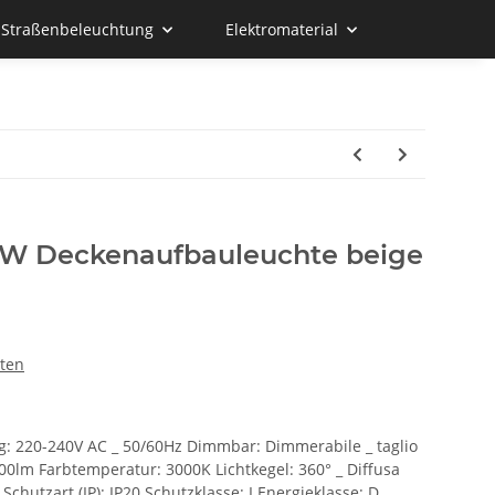
d Straßenbeleuchtung
Elektromaterial
0W Deckenaufbauleuchte beige
ten
: 220-240V AC _ 50/60Hz Dimmbar: Dimmerabile _ taglio
00lm Farbtemperatur: 3000K Lichtkegel: 360° _ Diffusa
chutzart (IP): IP20 Schutzklasse: I Energieklasse: D