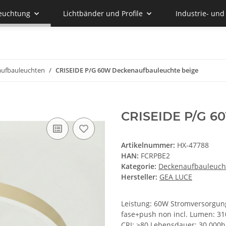
euchtung
Lichtbänder und Profile
Industrie- un
ufbauleuchten
CRISEIDE P/G 60W Deckenaufbauleuchte beige
CRISEIDE P/G 6
Artikelnummer:
HX-47788
HAN:
FCRPBE2
Kategorie:
Deckenaufbauleuch
Hersteller:
GEA LUCE
Leistung: 60W Stromversorgung
fase+push non incl. Lumen: 31
CRI: >80 Lebensdauer: 30.000h S