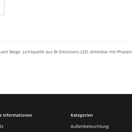
em Beige. Lichtquelle aus Bi-Emissions-LED, dimmbar mit Phasen
e Informationen
Kategorien
tz
Außenbeleuchtung