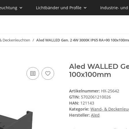
euchtung
Lichtbänder und Profile
Industrie- un
& Deckenleuchten
Aled WALLED Gen. 2 4W 3000K IP65 RA>90 100x100
Aled WALLED Ge
100x100mm
Artikelnummer:
HX-25642
GTIN:
5702061210026
HAN:
121143
Kategorie:
Wand- & Deckenleu
Hersteller:
Aled