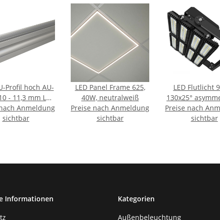
 U-Profil hoch AU-
LED Panel Frame 625,
LED Flutlicht 
 10 - 11,3 mm LED
40W, neutralweiß
130x25° asymme
 nach Anmeldung
pes, Aluminium,
Preise nach Anmeldung
Preise nach An
variabel, 1-
, Eloxiert, Tiefe:
sichtbar
sichtbar
dimmbar, neutr
sichtbar
1000 m
IP66
e Informationen
Kategorien
tz
Außenbeleuchtung