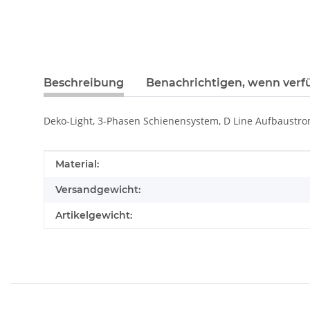
Beschreibung
Benachrichtigen, wenn verf
Deko-Light, 3-Phasen Schienensystem, D Line Aufbaustro
Produkteigenschaft
Wert
Material:
Versandgewicht:
Artikelgewicht: