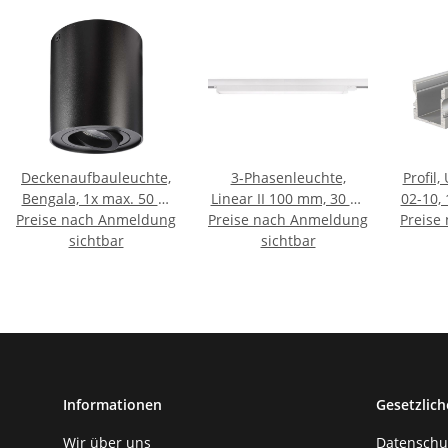
Deckenaufbauleuchte,
3-Phasenleuchte,
Profil,
Bengala, 1x max. 50 W
Linear II 100 mm, 30 W,
02-10,
Preise nach Anmeldung
GU10, Schwarz, 220-240
Preise nach Anmeldung
4000 K, Weiß, 220-240
Preise
Stri
sichtbar
V/AC
sichtbar
V/AC
Silber
Informationen
Gesetzlich
Wir über uns
Datenschu