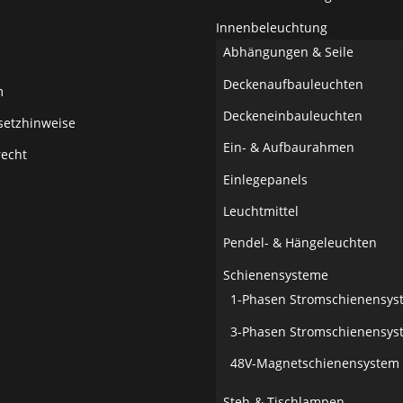
Innenbeleuchtung
Abhängungen & Seile
Deckenaufbauleuchten
m
Deckeneinbauleuchten
setzhinweise
Ein- & Aufbaurahmen
recht
Einlegepanels
Leuchtmittel
Pendel- & Hängeleuchten
Schienensysteme
1-Phasen Stromschienensys
3-Phasen Stromschienensys
48V-Magnetschienensystem
Steh-& Tischlampen