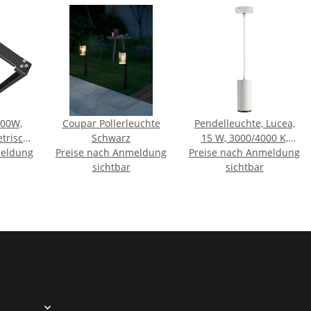
900W,
Coupar Pollerleuchte
Pendelleuchte, Lucea,
trisch,
Schwarz
15 W, 3000/4000 K,
meldung
10V
Preise nach Anmeldung
Preise nach Anmeldung
Weiß, 220-240 V/AC
alweiß,
sichtbar
sichtbar