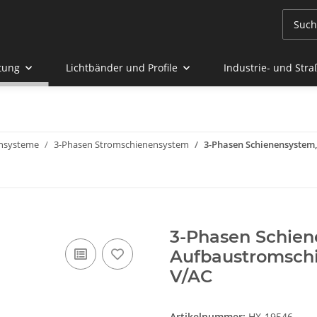
tung
Lichtbänder und Profile
Industrie- und Str
nsysteme
3-Phasen Stromschienensystem
3-Phasen Schienensystem,
3-Phasen Schien
Aufbaustromschi
V/AC
Artikelnummer:
HX-19546