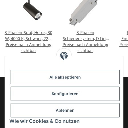
3-Phasen-Spot, Horus, 30
3-Phasen
W, 4000 K, Schwarz, 220-
Schienensystem, D Line
End
Preise nach Anmeldung
240 V/AC
Preise nach Anmeldung
elektrischer
Prei
Se
sichtbar
Längsverbinder mit
sichtbar
Sch
Einspeisemöglichkeit
B
links-rechts, E
Alle akzeptieren
Konfigurieren
Informationen
Ablehnen
Gesetzliche Informationen
Wie wir Cookies & Co nutzen